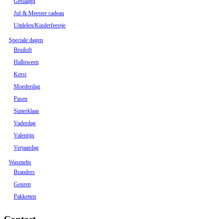
Geslaagd
Juf & Meester cadeau
Uitdelen/Kinderfeestje
Speciale dagen
Bruiloft
Halloween
Kerst
Moederdag
Pasen
Sinterklaas
Vaderdag
Valentijn
Verjaardag
Waxmelts
Branders
Geuren
Pakketten