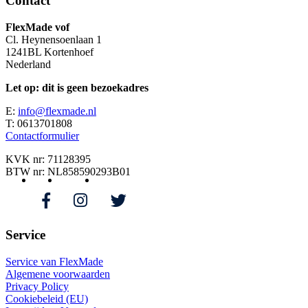
Contact
FlexMade vof
Cl. Heynensoenlaan 1
1241BL Kortenhoef
Nederland
Let op: dit is geen bezoekadres
E:
info@flexmade.nl
T: 0613701808
Contactformulier
KVK nr: 71128395
BTW nr: NL858590293B01
Service
Service van FlexMade
Algemene voorwaarden
Privacy Policy
Cookiebeleid (EU)