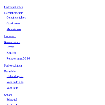
Cadeaupakketten
Decoratiestickers
Containerstickers
Groeimeters
Muurstickers
Homedeco
Kraamcadeaus
Divers
Knuffels
Rompers maat 50-86
Parkeerschijven
Raamfolie
Uitbreidingsset
Voor in de auto
Voor thuis
School
Educatief