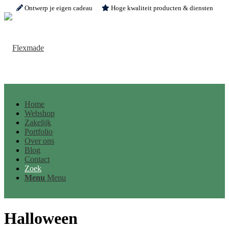
Ontwerp je eigen cadeau
Hoge kwaliteit producten & diensten
Home
Webshop
Zakelijk
Portfolio
Over ons
Blog
Contact
Zoek
Menu
Menu
Halloween