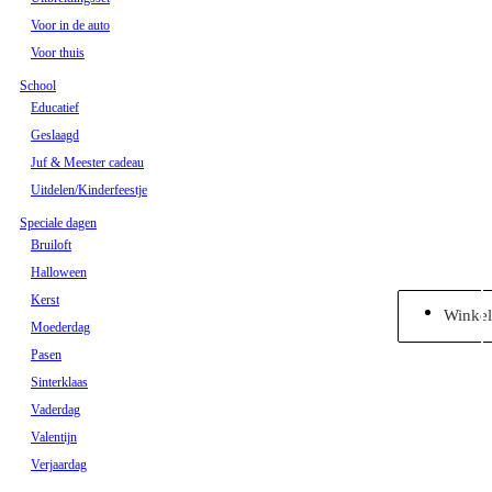
Voor in de auto
Voor thuis
School
Educatief
Geslaagd
Juf & Meester cadeau
Uitdelen/Kinderfeestje
Speciale dagen
Bruiloft
Halloween
Kerst
Winke
Moederdag
Pasen
Sinterklaas
Vaderdag
Valentijn
Verjaardag