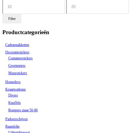
Filter
Productcategorieën
Cadeaupakketten
Decoratiestickers
Containerstickers
Groeimeters
Muurstickers
Homedeco
Kraamcadeaus
Divers
Knuffels
Rompers maat 50-86
Parkeerschijven
Raamfolie
Uitbreidingsset