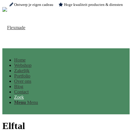
Ontwerp je eigen cadeau
Hoge kwaliteit producten & diensten
Home
Webshop
Zakelijk
Portfolio
Over ons
Blog
Contact
Zoek
Menu
Menu
Elftal