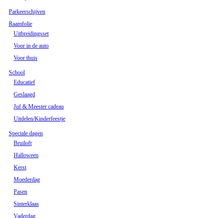
Parkeerschijven
Raamfolie
Uitbreidingsset
Voor in de auto
Voor thuis
School
Educatief
Geslaagd
Juf & Meester cadeau
Uitdelen/Kinderfeestje
Speciale dagen
Bruiloft
Halloween
Kerst
Moederdag
Pasen
Sinterklaas
Vaderdag