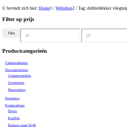
U bevindt zich hier:
Home
1
/
Webshop
2
/
Tag: dubbeldekker vliegtui
Filter op prijs
Filter
Productcategorieën
Cadeaupakketten
Decoratiestickers
Containerstickers
Groeimeters
Muurstickers
Homedeco
Kraamcadeaus
Divers
Knuffels
Rompers maat 50-86