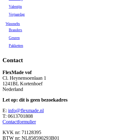
Valentijn
Verjaardag
Waxmelts
Branders
Geuren
Pakketten
Contact
FlexMade vof
Cl. Heynensoenlaan 1
1241BL Kortenhoef
Nederland
Let op: dit is geen bezoekadres
E:
info@flexmade.nl
T: 0613701808
Contactformulier
KVK nr: 71128395
BTW nr: NL858590293B01